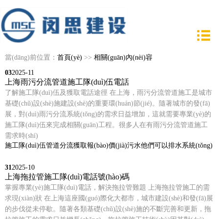
當(dāng)前位置：
首頁(yè)
>>
相關(guān)內(nèi)容
03
2025-11
上海雨污分流管道施工隊(duì)伍電話
了解施工隊(duì)伍及獲取電話途徑 在上海，雨污分流管道施工是城市
基礎(chǔ)設(shè)施建設(shè)的重要環(huán)節(jié)。隨著城市的發(fā)
展，對(duì)雨污分流系統(tǒng)的需求日益增加，這就需要專業(yè)的
施工隊(duì)伍來完成相關(guān)工程。很多人在有雨污分流管道施工
需求時(shí)
施工
隊(duì)伍
管道
分流
獲取
報(bào)價(jià)
污水
他們
可以
排水系統(tǒng)
31
2025-10
上海拖拉管施工隊(duì)電話號(hào)碼
掌握專業(yè)施工隊(duì)電話，解決拖拉管難題 上海拖拉管施工的需
求現(xiàn)狀 在上海這座國(guó)際化大都市，城市建設(shè)和發(fā)展
的步伐從未停歇。隨著各類基礎(chǔ)設(shè)施的不斷完善和更新，拖