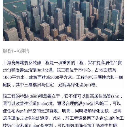
服務(wù)詳情
上海房屋建筑及裝修工程是一項重要的工程，旨在提高居住品質
(zhì)和改善生活環(huán)境。該工程位于市中心，占地面積為
1000平方米，建筑面積為5000平方米。工程包括三層樓房和一個
庭院，其中三層樓房為住宅，庭院為綠化區(qū)域。
該工程的特點(diǎn)和意義在于，它不僅可以提高居住品質(zhì)，
還可以改善生活環(huán)境。通過合理的設(shè)計和施工，可以
使住宅內(nèi)部空間更加寬敞、明亮，同時增加綠化面積，提高
居住環(huán)境的舒適度。此外，該工程還采用了先進(jìn)的施工
技術(shù)和環(huán)保材料，可以有效地降低施工過程中對環