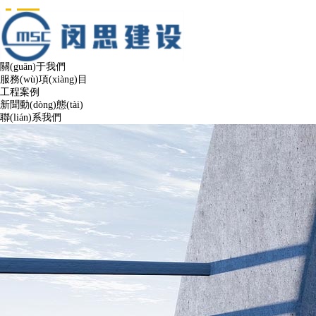
網(wǎng)站首頁(yè)
關(guān)于我們
服務(wù)項(xiàng)目
工程案例
新聞動(dòng)態(tài)
聯(lián)系我們