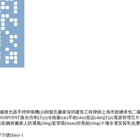
)備
激光器手持焊接機(jī)
樹脂瓦廠家
深圳建筑工程律師
上海市政總承包二級(
SERPOINT激光功率計(jì)
冷熱臺(tái)
手術(shù)室設(shè)計(jì)
電源管理芯片
ng)彩鋼房廠家
人防通風(fēng)套管
環(huán)控系統(tǒng)
十堰水電安裝
乳化瀝
35號(hào)-1