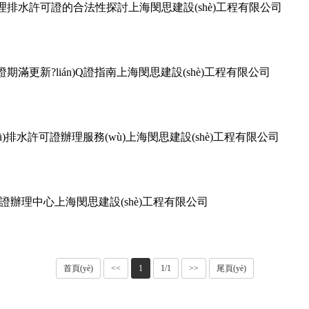
排水許可證的合法性探討上海閔思建設(shè)工程有限公司
更新?lián)Q證指南上海閔思建設(shè)工程有限公司
qū)排水許可證辦理服務(wù)上海閔思建設(shè)工程有限公司
可證辦理中心上海閔思建設(shè)工程有限公司
首頁(yè)
<<
1
1/1
>>
尾頁(yè)