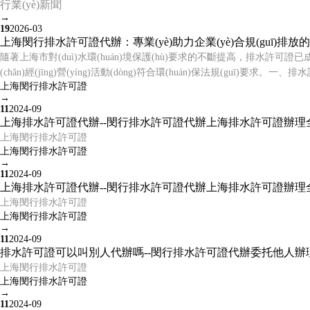
行業(yè)新聞
→
19
2026-03
上海閔行排水許可證代辦：專業(yè)助力企業(yè)合規(guī)排放
隨著上海市對(duì)水環(huán)境保護(hù)要求的不斷提高，排水許可證已
(chǎn)經(jīng)營(yíng)活動(dòng)符合環(huán)保法規(guī)要求。一、排水
上海閔行排水許可證
→
11
2024-09
上海排水許可證代辦--閔行排水許可證代辦上海排水許可證辦理全
上海閔行排水許可證
上海閔行排水許可證
→
11
2024-09
上海排水許可證代辦--閔行排水許可證代辦上海排水許可證辦理全
上海閔行排水許可證
上海閔行排水許可證
→
11
2024-09
排水許可證可以叫別人代辦嗎--閔行排水許可證代辦委托他人辦理
上海閔行排水許可證
上海閔行排水許可證
→
11
2024-09