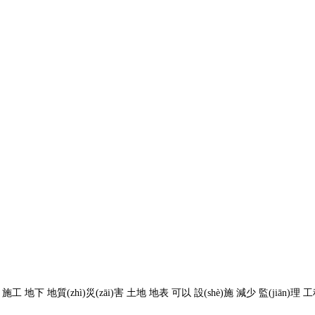
施工
地下
地質(zhì)災(zāi)害
土地
地表
可以
設(shè)施
減少
監(jiān)理
工