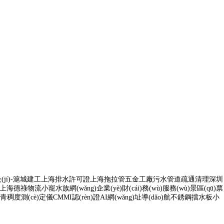
jí)-滬城建工
上海排水許可證
上海拖拉管
五金工廠
污水管道疏通清理
深圳
上海德祿物流
小寵水族網(wǎng)
企業(yè)財(cái)務(wù)服務(wù)
景區(qū)票
青稠度測(cè)定儀
CMMI認(rèn)證
AI網(wǎng)址導(dǎo)航
不銹鋼擋水板
小