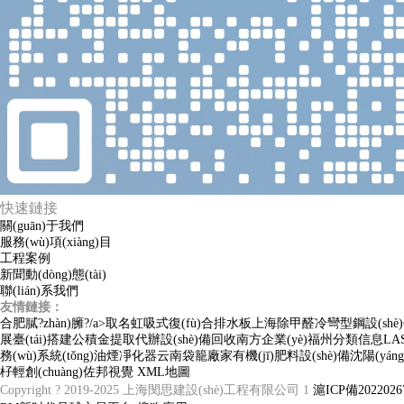
快速鏈接
關(guān)于我們
服務(wù)項(xiàng)目
工程案例
新聞動(dòng)態(tài)
聯(lián)系我們
友情鏈接：
合肥膩?zhàn)臃?/a>
取名
虹吸式復(fù)合排水板
上海除甲醛
冷彎型鋼設(shè
展臺(tái)搭建
公積金提取代辦
設(shè)備回收
南方企業(yè)
福州分類信息
LA
務(wù)系統(tǒng)
油煙凈化器
云南袋籠廠家
有機(jī)肥料設(shè)備
沈陽(yá
杍輕創(chuàng)
佐邦視覺
XML地圖
Copyright ? 2019-2025 上海閔思建設(shè)工程有限公司 1
滬ICP備20220267