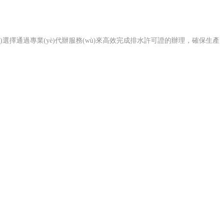
(yè)選擇通過專業(yè)代辦服務(wù)來高效完成排水許可證的辦理，確保生產