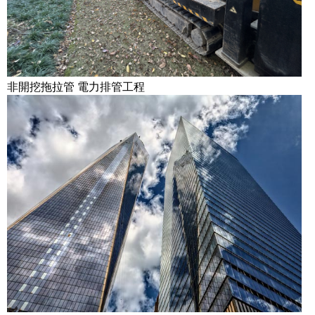
非開挖拖拉管 電力排管工程